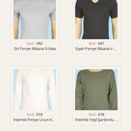
kod :
042
kod :
047
Gri Penye Ribana 0-Yaka
Siyah Penye Ribana V-Yaka
kod :
018
kod :
018
İnterlok Penye Uzun Kol Fanila
İnterlok Yeşil Şardonlu Uzun Kollu Fanila