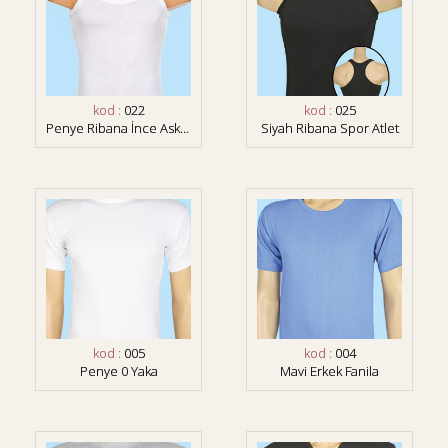
kod :
022
kod :
025
Penye Ribana İnce Askılı Atlet
Siyah Ribana Spor Atlet
kod :
005
kod :
004
Penye 0 Yaka
Mavi Erkek Fanila